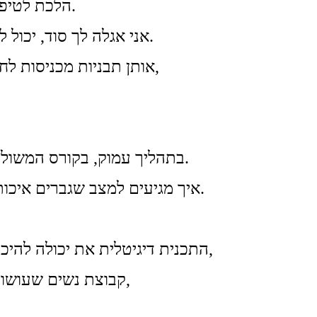
הלכת לטיפול, לאימון, שינית אבל התוצאה אותה תוצאה.
אני אגלה לך סוד, יכול להיות שישנן תבניות עמוקות שעדיין לא שינית.
אותן תבניות מכניסות לחייך את אותם גברים שהתת מודע מכוון אלייך,
בתהליך עמוק, בקורס המשולב תלמדי מהן התבניות שלך ואיך משנים אותן.
איך מגיעים למצב שגברים איכותיים מתחילים איתך ואת, לא מתערערת מכך.
התכנית דיגיטלית את יכולה להיכנס בזמנך הפנוי, ובמקביל לקחת חלק מקבוצה,
קבוצת נשים שעושות יחד את התכנית, נפגשות, דוחפות, תומכות,