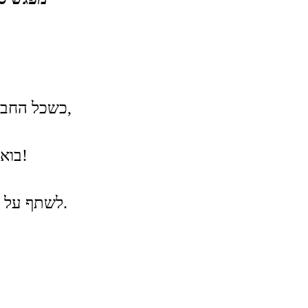
כשכל החברות נשואות, ולא ממש מבינות מה את עוברת,
תחושת ה
בואי למפגש נשים שלנו מבטיחה לך שיהיה נהדר!
✔️ לשתף על דייטים, ו/או על תקיעות וחוסר כוח להמיע.