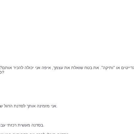
הדייטים או "ותיקה". את בטח שואלת את עצמך, איפה אני יכולה להכיר אותם
לעולם הזה איפה יש לגיל שלי? ומה עושים שמישהו כבר מוצא חן בעניי?
אני מזמינה אותך לסדנת הדגל שלי. הסדנה שתתן לך ​את הכלים הפרקטים ​ליצירת זוגיות ואהבה בחייך.
בסדנה מעשית רכזתי עבורך את כל הנושאים שמאתגרים נשים בדרך ליצירת ​זוגיות משמעותית. ​