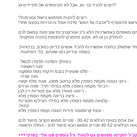
רוצים להכיר בני זוג, אבל לא הטיפוסים של ספיידיטינג?
רוצים ליהנות ממפגש בישול וטעימות?
ראש ולהצטרף ל"אהבה על האש" סדנת אוכל והיכרויות בטעם אחר!
אתם מאסתם באפשרויות הלא כ"כ אטרקטיביות שקיימות ונמאס לכם
להחליק כן או לא, אתם מוזמנים להתנסות בחוויה מתקנת!
 שתשלב בתוכה אפשרויות להכיר אנשים בדיוק כמוכם, בנינוחות,
בשמה ובדיוק כמו שאתם, בלי הפתעות.
במהלך הסדנה תלמדו לבשל:
מנה ראשונה:
- סלט שעועית בובס וירקות נוסח טוסקנה
מנה שניה:
- ניוקי בטטה מקמח כוסמין מלא ברוטב פסטו, אגוזי מלח וקשיו
- רביולי מקמח כוסמין מלא במילוי תרד, פטה ועיזים
- ריזוטו מאורז מלא עם פטריות ויין לבן
- פיצה בריאה מקמח כוסמין מלא
- קלצונה מקמח כוסמין מלא במילוי חצילים ופטריות
קינוח:
- עוגת קרוסטטה פירות העונה וקמח כוסמין מלא
​אם אתם בטווח הגילאים 30-42 . פנויים מפגש הקרוב מיועד לכם
יים מפגש הבא מיועד לכם - החלה הרשמה
יל יתקיימו מפגשים גם לטווחי גיל נוספים פנו אליי בפרטי+++